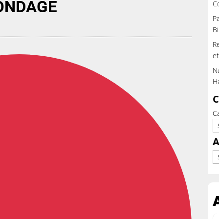
ONDAGE
C
Pa
Bi
Re
et
Na
H
C
C
A
Ar