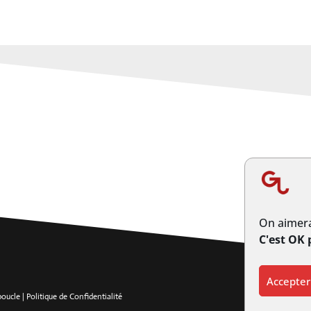
On aimera
C'est OK 
Accepter
rboucle
|
Politique de Confidentialité