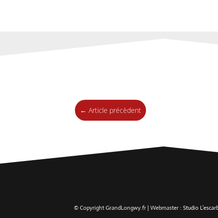
←
Article précèdent
© Copyright GrandLongwy.fr | Webmaster :
Studio L’esca