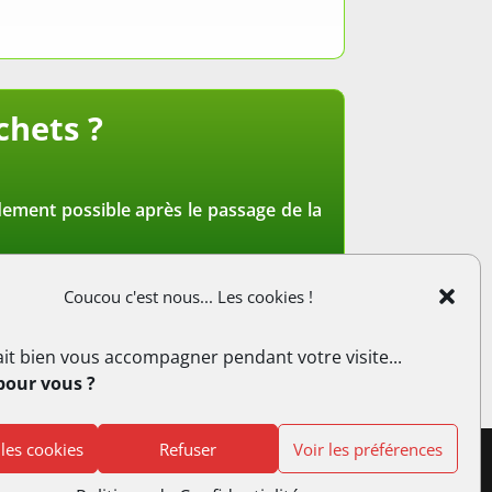
chets ?
pidement possible après le passage de la
 est décalé dans toutes les communes au
Coucou c'est nous... Les cookies !
it bien vous accompagner pendant votre visite...
pour vous ?
 les cookies
Refuser
Voir les préférences