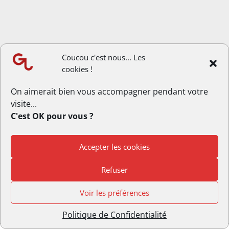
Coucou c'est nous... Les
cookies !
On aimerait bien vous accompagner pendant votre
visite...
C'est OK pour vous ?
Accepter les cookies
© Copyright GrandLongwy.fr | Webmaster :
Studio L’escarboucle
Refuser
|
Politique de Confidentialité
Voir les préférences
Politique de Confidentialité