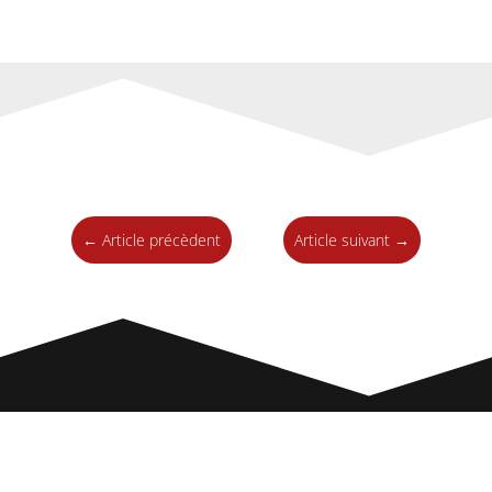
←
Article précèdent
Article suivant
→