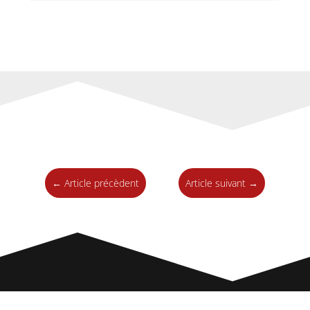
←
Article précèdent
Article suivant
→