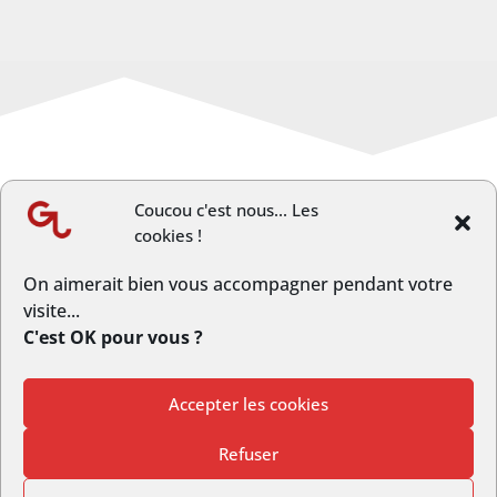
Coucou c'est nous... Les
cookies !
←
Article précèdent
Article suivant
→
On aimerait bien vous accompagner pendant votre
visite...
C'est OK pour vous ?
Accepter les cookies
© Copyright GrandLongwy.fr | Webmaster :
Studio L’escarboucle
Refuser
|
Politique de Confidentialité