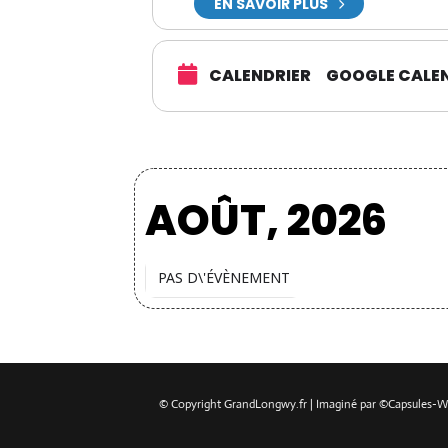
EN SAVOIR PLUS
CALENDRIER
GOOGLE CALE
AOÛT, 2026
PAS D\'ÉVÈNEMENT
© Copyright GrandLongwy.fr | Imaginé par ©‎Capsules-W