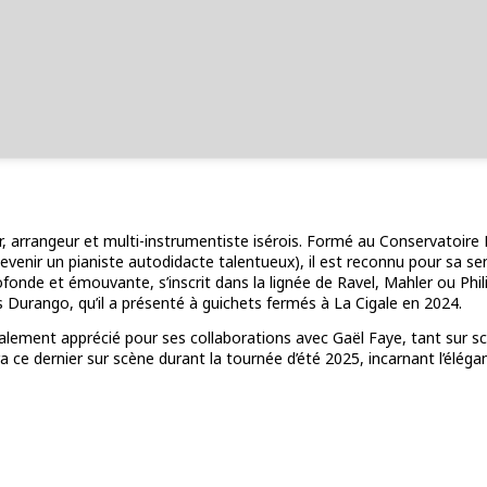
, arrangeur et multi-instrumentiste isérois. Formé au Conservatoire R
evenir un pianiste autodidacte talentueux), il est reconnu pour sa sen
fonde et émouvante, s’inscrit dans la lignée de Ravel, Mahler ou Phi
s
Durango
, qu’il a présenté à guichets fermés à La Cigale en 2024.
également apprécié pour ses collaborations avec Gaël Faye, tant sur scè
 ce dernier sur scène durant la tournée d’été 2025, incarnant l’élé