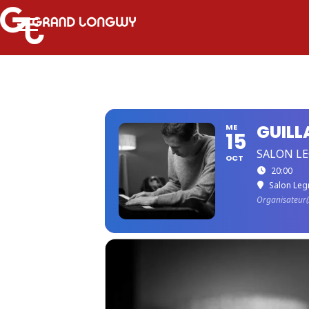
GUILL
ME
15
SALON LE
OCT
20:00
Salon Leg
Organisateur(s