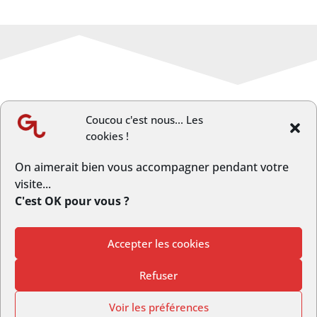
Coucou c'est nous... Les
cookies !
←
Article précèdent
Article suivant
→
On aimerait bien vous accompagner pendant votre
visite...
C'est OK pour vous ?
Accepter les cookies
© Copyright GrandLongwy.fr | Webmaster :
Studio L’escarboucle
Refuser
|
Politique de Confidentialité
Voir les préférences