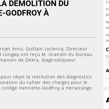
LA DÉMOLITION DU
C
Pa
E-GODFROY À
Bi
Re
et
Na
H
ojet Anru, Guillain Leclercq, Directeur
C
d Longwy ont reçu M. Grandin du bureau
C
Romanoni de Dekra, diagnostiqueur
A
 pour objet la restitution des diagnostics
Ar
boration du cahier des charges pour le
 collège Henriette-Godfroy à Herserange.