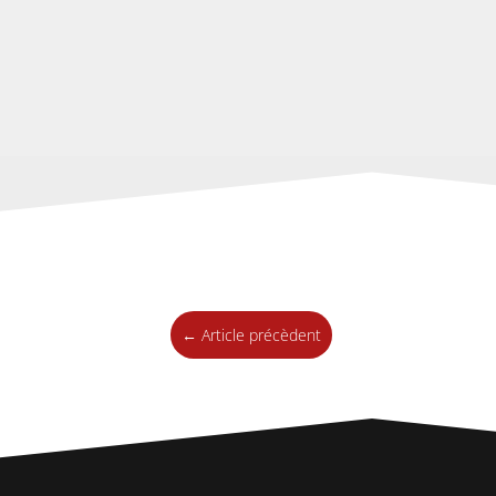
←
Article précèdent