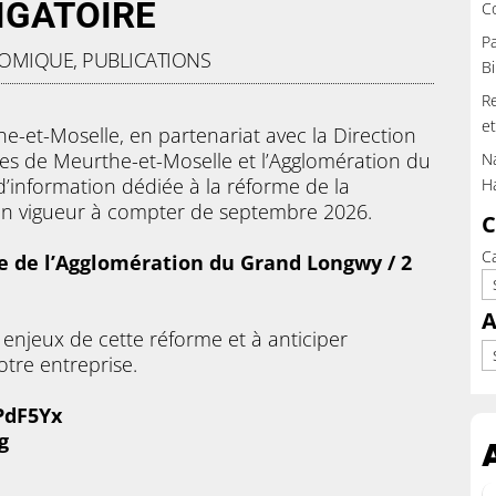
IGATOIRE
C
Pa
NOMIQUE
,
PUBLICATIONS
Bi
Re
et
-et-Moselle, en partenariat avec la Direction
s de Meurthe-et-Moselle et l’Agglomération du
Na
’information dédiée à la réforme de la
H
 en vigueur à compter de septembre 2026.
C
C
ge de l’Agglomération du Grand Longwy / 2
A
 enjeux de cette réforme et à anticiper
Ar
tre entreprise.
/PdF5Yx
g