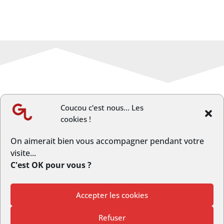
Coucou c'est nous... Les
cookies !
←
Article précèdent
Article suivant
→
On aimerait bien vous accompagner pendant votre
visite...
C'est OK pour vous ?
Accepter les cookies
© Copyright GrandLongwy.fr | Webmaster :
Studio L’escarboucle
Refuser