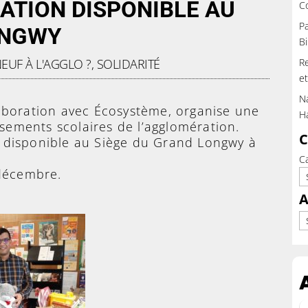
RATION DISPONIBLE AU
C
Pa
ONGWY
Bi
EUF À L'AGGLO ?
,
SOLIDARITÉ
Re
et
Na
aboration avec Écosystème, organise une
H
ssements scolaires de l’agglomération.
C
 disponible au Siège du Grand Longwy à
C
 décembre.
A
Ar