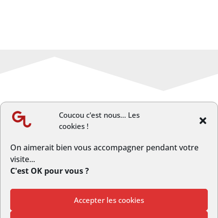
Coucou c'est nous... Les
cookies !
←
Article précèdent
Article suivant
→
On aimerait bien vous accompagner pendant votre
visite...
C'est OK pour vous ?
Accepter les cookies
© Copyright GrandLongwy.fr | Webmaster :
Studio L’escarboucle