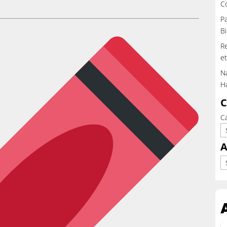
C
Pa
Bi
Re
et
Na
H
C
C
A
Ar