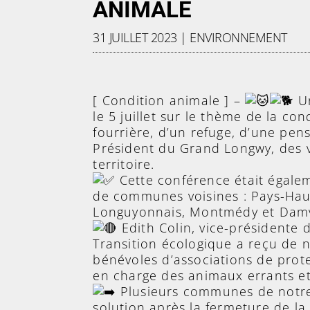
ANIMALE
31 JUILLET 2023
|
ENVIRONNEMENT
[ Condition animale ] –
Un
le 5 juillet sur le thème de la co
fourrière, d’un refuge, d’une pen
Président du Grand Longwy, des v
territoire.
Cette conférence était égal
de communes voisines : Pays-Haut
Longuyonnais, Montmédy et Damvi
Edith Colin, vice-présidente
Transition écologique a reçu de 
bénévoles d’associations de protec
en charge des animaux errants et
Plusieurs communes de notre
solution après la fermeture de la 