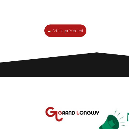
←
Article précèdent