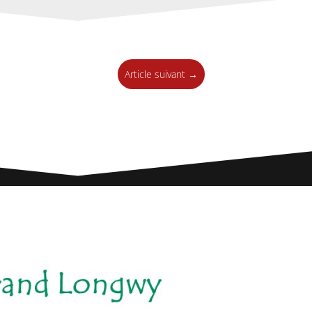
Article suivant
→