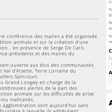
C
Pa
Bi
Re
et
e conférence des maires a été organisée
Na
ndition animale et sur la création d’une
H
sion… en présence de Serge De Carli,
C
ice-présidents et des maires du
C
ement ouverte aux élus des communautés
 Val d’Alzette, Terre Lorraine du
A
llers-Spincourt.
Ar
 du Grand Longwy en charge de la
nombreuses alertes de la part des
tion animale sur les difficultés de prise
/ou maltraités.
 agglomération sont aujourd’hui sans
fourrière à laquelle ils adhéraient.