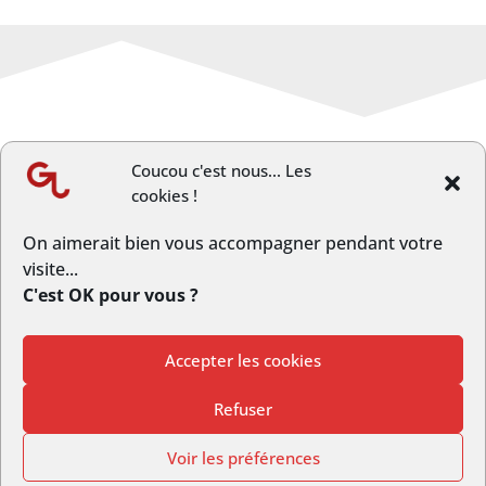
Coucou c'est nous... Les
cookies !
←
Article précèdent
Article suivant
→
On aimerait bien vous accompagner pendant votre
visite...
C'est OK pour vous ?
Accepter les cookies
© Copyright GrandLongwy.fr | Webmaster :
Studio L’escarboucle
Refuser
|
Politique de Confidentialité
Voir les préférences