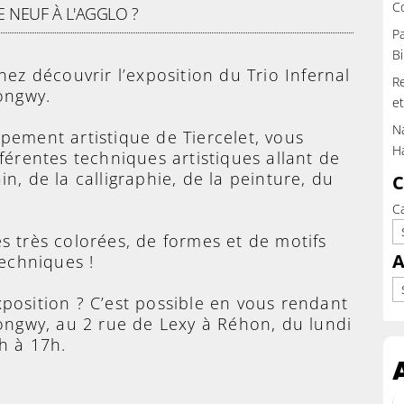
C
 NEUF À L'AGGLO ?
Pa
Bi
nez découvrir l’exposition du Trio Infernal
Re
ongwy.
et
Na
upement artistique de Tiercelet, vous
H
férentes techniques artistiques allant de
ain, de la calligraphie, de la peinture, du
C
C
s très colorées, de formes et de motifs
A
techniques !
Ar
xposition ? C’est possible en vous rendant
Longwy, au 2 rue de Lexy à Réhon, du lundi
h à 17h.