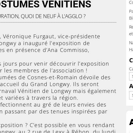
OSTUMES VÉNITIENS
C
Pa
RATION
,
QUOI DE NEUF À L'AGGLO ?
Bi
Re
et
r, Véronique Furgaut, vice-présidente
ongwy a inauguré l’exposition de
Na
es en présence d’Ana Commisso,
H
C
 jours pour venir découvrir l’exposition
C
r les membres de l’association !
tumées de Cosnes-et-Romain dévoile des
’accueil du Grand Longwy. Ils seront
A
arnaval Vénitien de Longwy mais également
Ar
t variées à travers la région.
fectionnent au gré de leurs envies des
 passant par des tenues inspirées par
xposition ? C’est possible en vous rendant
Longwy, au 2 rue de Lexy à Réhon, du lundi