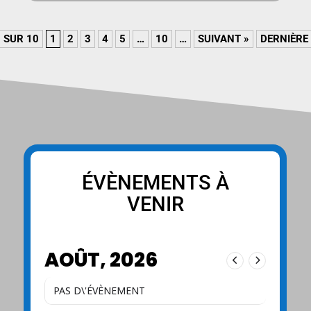
 SUR 10
1
2
3
4
5
…
10
…
SUIVANT »
DERNIÈRE
ÉVÈNEMENTS À
VENIR
AOÛT, 2026
PAS D\'ÉVÈNEMENT