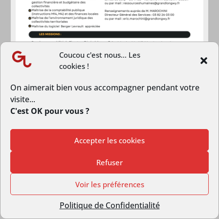
Coucou c'est nous... Les
cookies !
On aimerait bien vous accompagner pendant votre
visite...
C'est OK pour vous ?
LE GRAND LONGWY RECHERCHE
SON DIRECTEUR/RICE DES
Accepter les cookies
FINANCES
Refuser
4 Déc 2023
|
Emploi
[ Offre d’emploi ] - L’Agglomération du Grand
Voir les préférences
Longwy recrute un/une directrice/trice des
finances.Toutes les infos se trouvent ici
Politique de Confidentialité
[calameo code=006472152c2685ea45cc5